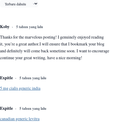
Urutkan komentar
Koby
5 tahun yang lalu
Thanks for the marvelous posting! I genuinely enjoyed reading
it, you’re a great author.I will ensure that I bookmark your blog
and definitely will come back sometime soon. I want to encourage
continue your great writing, have a nice morning!
Expitle
5 tahun yang lalu
5 mg cialis generic india
Expitle
5 tahun yang lalu
canadian generic levitra