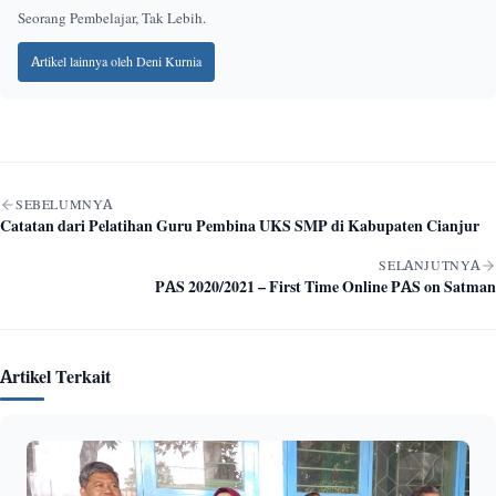
Seorang Pembelajar, Tak Lebih.
Artikel lainnya oleh Deni Kurnia
Navigasi artikel
SEBELUMNYA
Catatan dari Pelatihan Guru Pembina UKS SMP di Kabupaten Cianjur
SELANJUTNYA
PAS 2020/2021 – First Time Online PAS on Satman
Artikel Terkait