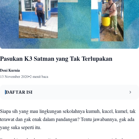
Pasukan K3 Satman yang Tak Terlupakan
Deni Kurnia
13 November 2020
•
2 menit baca
DAFTAR ISI
Mas Yudi
1
Siapa sih yang mau lingkungan sekolahnya kumuh, kucel, kumel, tak
terawat dan gak enak dalam pandangan? Tentu jawabannya, gak ada
Bah Entah
2
yang suka seperti itu.
Mang Oleh
3