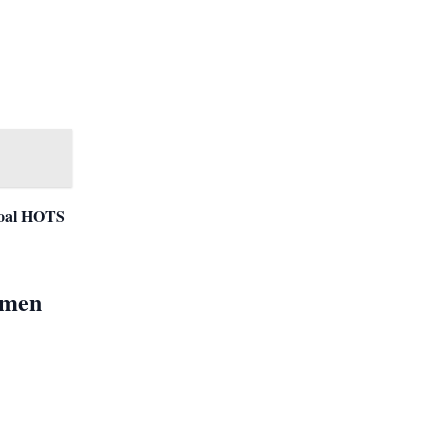
oal HOTS
umen