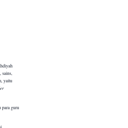
ahdiyah
 sains,
, yaitu
er
u para guru
i.