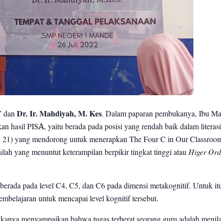
T
dan
Dr. Ir. Mahdiyah, M. Kes
. Dalam paparan pembukanya, Ibu M
 hasil PISA, yaitu berada pada posisi yang rendah baik dalam literasi,
d 21) yang mendorong untuk menerapkan The Four C in Our Classroom
ilah yang menuntut keterampilan berpikir tingkat tinggi atau
Higer Ord
erada pada level C4, C5, dan C6 pada dimensi metakognitif. Untuk it
elajaran untuk mencapai level kognitif tersebut.
ukanya menyampaikan bahwa tugas terberat seorang guru adalah menila