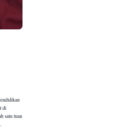
Pendidikan
t di
h satu tuan
…