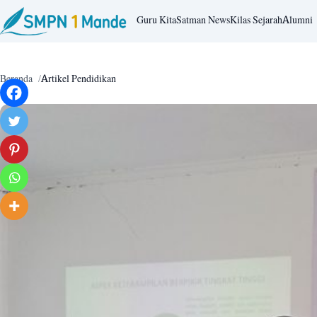
Guru Kita
Satman News
Kilas Sejarah
Alumni
Beranda
Artikel Pendidikan