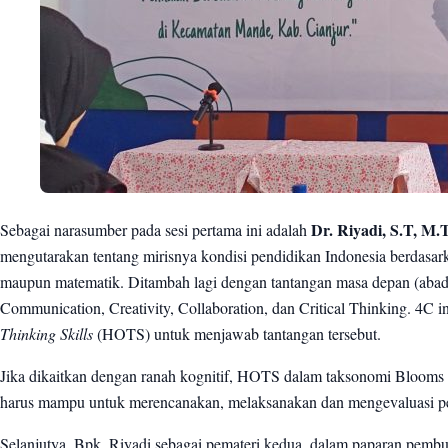
Sebagai narasumber pada sesi pertama ini adalah
Dr. Riyadi, S.T, M.
mengutarakan tentang mirisnya kondisi pendidikan Indonesia berdasarkan
maupun matematik. Ditambah lagi dengan tantangan masa depan (aba
Communication, Creativity, Collaboration, dan Critical Thinking. 4C in
Thinking Skills
(HOTS) untuk menjawab tantangan tersebut.
Jika dikaitkan dengan ranah kognitif, HOTS dalam taksonomi Blooms b
harus mampu untuk merencanakan, melaksanakan dan mengevaluasi pemb
Selanjutya, Bpk. Riyadi sebagai pemateri kedua, dalam paparan pemb