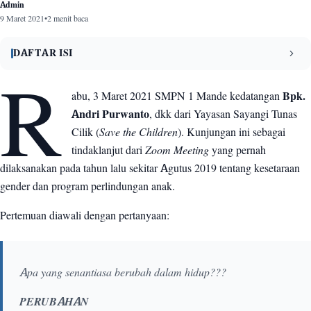
Admin
9 Maret 2021
•
2 menit baca
DAFTAR ISI
R
Bagaimana peran sekolah untuk menghadapi perubahan ini?
1
abu, 3 Maret 2021 SMPN 1 Mande kedatangan
Bpk.
Andri Purwanto
, dkk dari Yayasan Sayangi Tunas
Penyusunan Visi dan Misi Sekolah
2
Cilik (
Save the Children
). Kunjungan ini sebagai
Dokumentasi Kegiatan
3
tindaklanjut dari
Zoom Meeting
yang pernah
dilaksanakan pada tahun lalu sekitar Agutus 2019 tentang kesetaraan
gender dan program perlindungan anak.
Pertemuan diawali dengan pertanyaan:
Apa yang senantiasa berubah dalam hidup???
PERUBAHAN