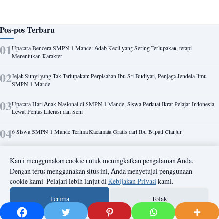
Pos-pos Terbaru
Upacara Bendera SMPN 1 Mande: Adab Kecil yang Sering Terlupakan, tetapi
Menentukan Karakter
Jejak Sunyi yang Tak Terlupakan: Perpisahan Ibu Sri Budiyati, Penjaga Jendela Ilmu
SMPN 1 Mande
Upacara Hari Anak Nasional di SMPN 1 Mande, Siswa Perkuat Ikrar Pelajar Indonesia
Lewat Pentas Literasi dan Seni
6 Siswa SMPN 1 Mande Terima Kacamata Gratis dari Ibu Bupati Cianjur
Kabid SMP Cianjur Apresiasi SMPN 1 Mande: Nihil Permasalahan Pelajar,
Kami menggunakan cookie untuk meningkatkan pengalaman Anda.
Kekompakan Tim Jadi Kunci
Dengan terus menggunakan situs ini, Anda menyetujui penggunaan
cookie kami. Pelajari lebih lanjut di
Kebijakan Privasi
kami.
Demo Ekstrakurikuler Meriah Warnai Penutupan MPLS SMPN 1 Mande 2026, Siswa
Baru Antusias Kenali Minat dan Bakat
Terima
Tolak
© 2026 SMPN 1 MANDE CIANJUR.