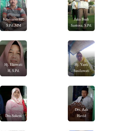
Kristiarso HP,
Jaka Budi
S.Pd.,MM
Santosa, S.Pd.
Hj. Ekowati
Hj. Yanti
H, S.Pd.
Susilawati
Drs. Aah
Dra.Sukeni
Havid