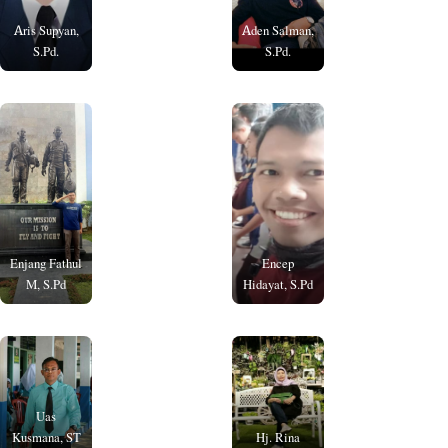
Aris Supyan,
Aden Salman,
S.Pd.
S.Pd.
Enjang Fathul
Encep
M, S.Pd
Hidayat, S.Pd
Uas
Kusmana, ST
Hj. Rina