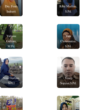
Dra. Fenti
Reni Marlina,
Indrarti
S.Pd.
Yuliana
Yuni
Gultom,
Choirunnisa,
M.Pd.
S.Pd.
Nina Gartina
,
Yosep
S.H.I
Sopyan,S.Pd.