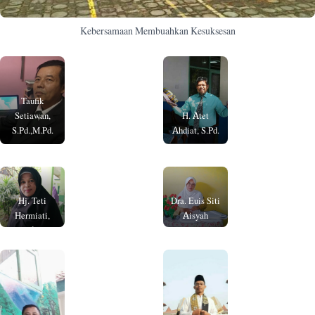
Kebersamaan Membuahkan Kesuksesan
Taufik
Setiawan,
H. Atet
S.Pd.,M.Pd.
Ahdiat, S.Pd.
Hj. Teti
Dra. Euis Siti
Hermiati,
Aisyah
S.Ag.