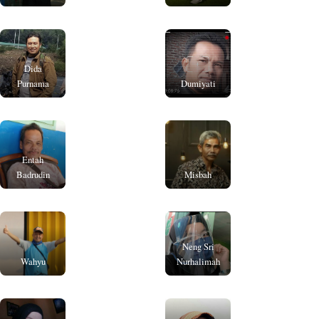
Dida
Purnama
Dumiyati
Entah
Badrudin
Misbah
Neng Sri
Wahyu
Nurhalimah