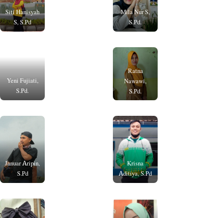
Siti Hanisyah
Mila Nur S,
S, S.Pd
S.Pd.
Ratna
Yeni Fujiati,
Nawawi,
S.Pd.
S.Pd.
Januar Aripin,
Krisna
S.Pd
Aditiya, S.Pd