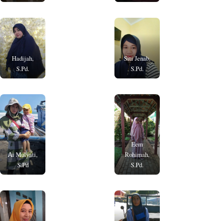
Hadijah,
Siti Jenab,
S.Pd.
S.Pd.
Eem
Ai Mulyati,
Rohimah,
S.Pd
S.Pd.