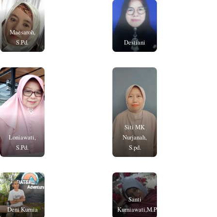
Maesaroh,
S.Pd.
Destiani
Siti MK
Loniawati,
Nurjanah,
S.Pd.
S.pd.
Santi
Deni Kurnia
Kurniawati,M.Pd.