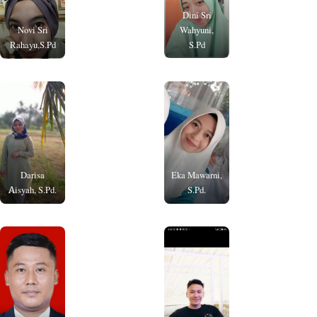
Dini Sri
Novi Sri
Wahyuni,
Rahayu,S.Pd
S.Pd
Darisa
Eka Mawarni,
Aisyah, S.Pd.
S.Pd.