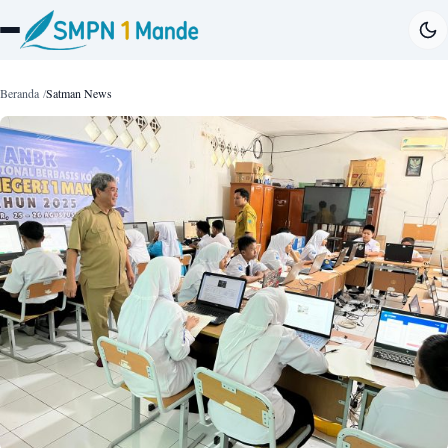
Beranda
Satman News