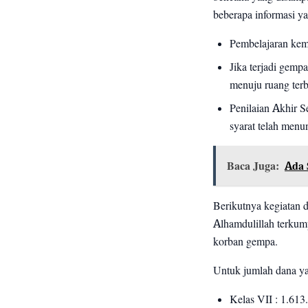
beberapa informasi y
Pembelajaran kem
Jika terjadi gemp
menuju ruang ter
Penilaian Akhir 
syarat telah menun
Baca Juga:
Ada 
Berikutnya kegiatan 
Alhamdulillah terkump
korban gempa.
Untuk jumlah dana ya
Kelas VII : 1.613