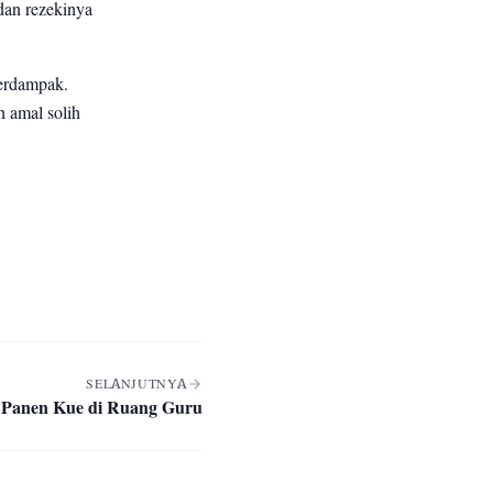
dan rezekinya
terdampak.
h amal solih
SELANJUTNYA
: Panen Kue di Ruang Guru