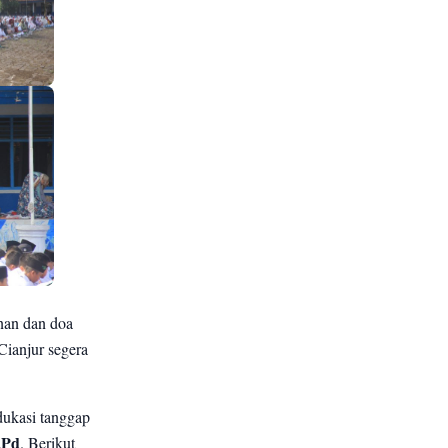
nan dan doa
Cianjur segera
dukasi tanggap
.Pd
. Berikut