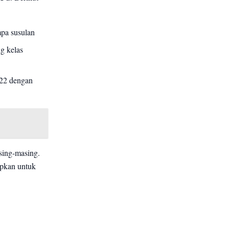
pa susulan
g kelas
022 dengan
sing-masing.
ipkan untuk