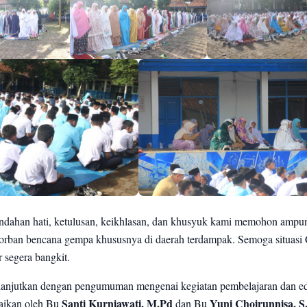
ndahan hati, ketulusan, keikhlasan, dan khusyuk kami memohon ampu
 korban bencana gempa khususnya di daerah terdampak. Semoga situasi 
r segera bangkit.
dilanjutkan dengan pengumuman mengenai kegiatan pembelajaran dan e
aikan oleh Bu
Santi Kurniawati, M.Pd
dan Bu
Yuni Choirunnisa, S