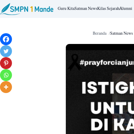
Guru Kita
Satman News
Kilas Sejarah
Alumni
Beranda
Satman News