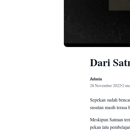
Dari Sa
Admin
28 November 2022
2 me
•
Sepekan sudah benca
susulan masih terasa 
Meskipun Satman term
pekan lalu pembelaja