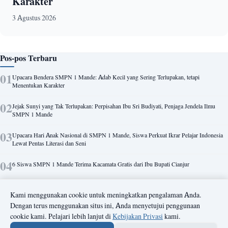
Karakter
3 Agustus 2026
Pos-pos Terbaru
Upacara Bendera SMPN 1 Mande: Adab Kecil yang Sering Terlupakan, tetapi
Menentukan Karakter
Jejak Sunyi yang Tak Terlupakan: Perpisahan Ibu Sri Budiyati, Penjaga Jendela Ilmu
SMPN 1 Mande
Upacara Hari Anak Nasional di SMPN 1 Mande, Siswa Perkuat Ikrar Pelajar Indonesia
Lewat Pentas Literasi dan Seni
6 Siswa SMPN 1 Mande Terima Kacamata Gratis dari Ibu Bupati Cianjur
Kabid SMP Cianjur Apresiasi SMPN 1 Mande: Nihil Permasalahan Pelajar,
Kami menggunakan cookie untuk meningkatkan pengalaman Anda.
Kekompakan Tim Jadi Kunci
Dengan terus menggunakan situs ini, Anda menyetujui penggunaan
cookie kami. Pelajari lebih lanjut di
Kebijakan Privasi
kami.
Demo Ekstrakurikuler Meriah Warnai Penutupan MPLS SMPN 1 Mande 2026, Siswa
Baru Antusias Kenali Minat dan Bakat