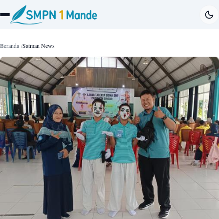
Beranda
Satman News