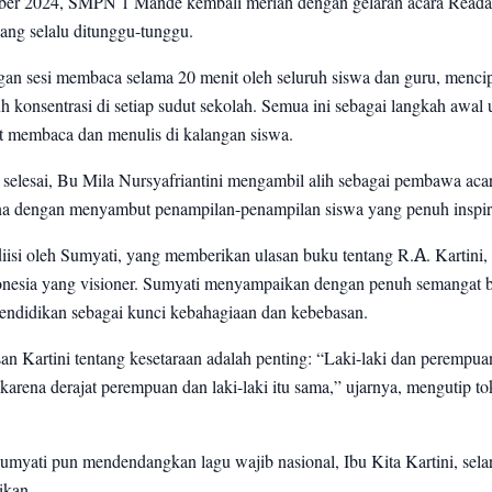
ber 2024, SMPN 1 Mande kembali meriah dengan gelaran acara Reada
 yang selalu ditunggu-tunggu.
ngan sesi membaca selama 20 menit oleh seluruh siswa dan guru, menci
 konsentrasi di setiap sudut sekolah. Semua ini sebagai langkah awal 
membaca dan menulis di kalangan siswa.
 selesai, Bu Mila Nursyafriantini mengambil alih sebagai pembawa acar
a dengan menyambut penampilan-penampilan siswa yang penuh inspir
isi oleh Sumyati, yang memberikan ulasan buku tentang R.A. Kartini, 
onesia yang visioner. Sumyati menyampaikan dengan penuh semangat 
ndidikan sebagai kunci kebahagiaan dan kebebasan.
n Kartini tentang kesetaraan adalah penting: “Laki-laki dan perempua
 karena derajat perempuan dan laki-laki itu sama,” ujarnya, mengutip t
umyati pun mendendangkan lagu wajib nasional, Ibu Kita Kartini, sela
ikan.