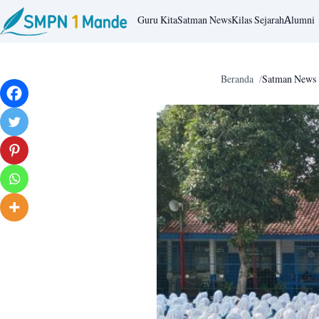
Guru Kita
Satman News
Kilas Sejarah
Alumni
Beranda
Satman News