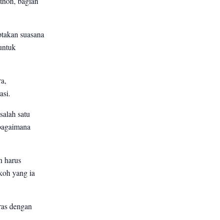
thon, bagian
ptakan suasana
untuk
a,
asi.
salah satu
bagaimana
n harus
okoh yang ia
ras dengan