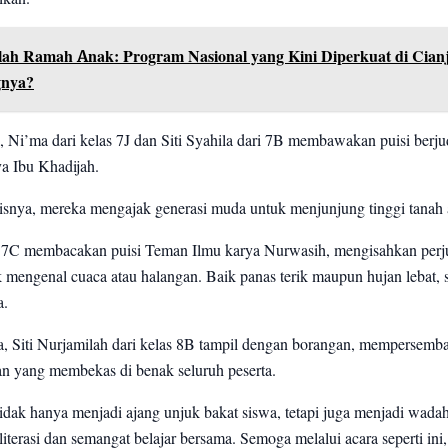
lah Ramah Anak: Program Nasional yang Kini Diperkuat di Cian
gnya?
si, Ni’ma dari kelas 7J dan Siti Syahila dari 7B membawakan puisi berju
a Ibu Khadijah.
tisnya, mereka mengajak generasi muda untuk menjunjung tinggi tanah a
ri 7C membacakan puisi Teman Ilmu karya Nurwasih, mengisahkan per
k mengenal cuaca atau halangan. Baik panas terik maupun hujan lebat,
a.
a, Siti Nurjamilah dari kelas 8B tampil dengan borangan, mempersemb
an yang membekas di benak seluruh peserta.
idak hanya menjadi ajang unjuk bakat siswa, tetapi juga menjadi wada
erasi dan semangat belajar bersama. Semoga melalui acara seperti ini