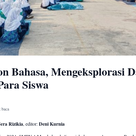
n Bahasa, Mengeksplorasi D
 Para Siswa
t baca
era Rizikia
, editor:
Deni Kurnia