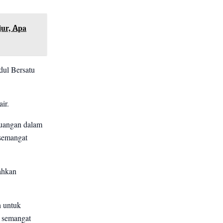
jur, Apa
dul Bersatu
ir.
juangan dalam
 semangat
ahkan
h untuk
, semangat