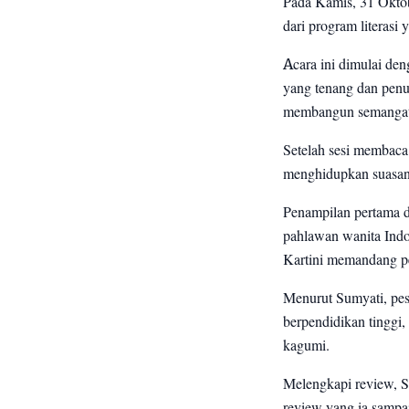
Pada Kamis, 31 Okto
dari program literasi
Acara ini dimulai de
yang tenang dan penuh
membangun semangat 
Setelah sesi membaca
menghidupkan suasan
Penampilan pertama di
pahlawan wanita Ind
Kartini memandang pe
Menurut Sumyati, pesa
berpendidikan tinggi,
kagumi.
Melengkapi review, S
review yang ia sampa