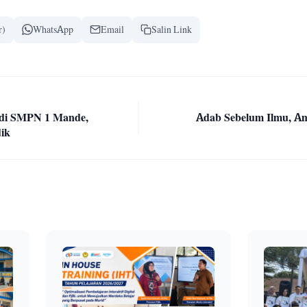
r)
WhatsApp
Email
Salin Link
di SMPN 1 Mande,
Adab Sebelum Ilmu, A
dik