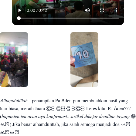
Alhamdulillah…
penampilan Pa Aden pun membuahkan hasil yang
luar biasa, meraih Juara 👏🏻👏🏻👏🏻👏🏻 Leres kitu, Pa Aden???
(
hapunten teu acan aya konfirmasi…artikel dikejar deadline tayang
😅
🙏🏻) Jika benar alhamdulillah, jika salah semoga menjadi doa 🙏🏻
🙏🏻🙏🏻