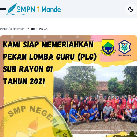
Beranda
Prestasi
Satman News