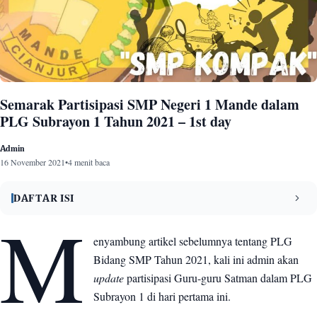
Semarak Partisipasi SMP Negeri 1 Mande dalam
PLG Subrayon 1 Tahun 2021 – 1st day
Admin
16 November 2021
•
4 menit baca
DAFTAR ISI
M
Update Pertandingan Futsal
1
enyambung artikel sebelumnya tentang PLG
Bidang SMP Tahun 2021, kali ini admin akan
Update Pertandingan Tenis Meja
2
update
partisipasi Guru-guru Satman dalam PLG
Update Pertandingan Volly
3
Subrayon 1 di hari pertama ini.
Update Lomba Karaoke
4