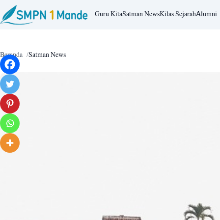
Guru Kita
Satman News
Kilas Sejarah
Alumni
Beranda
Satman News