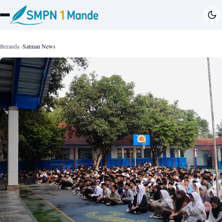
Beranda
Satman News