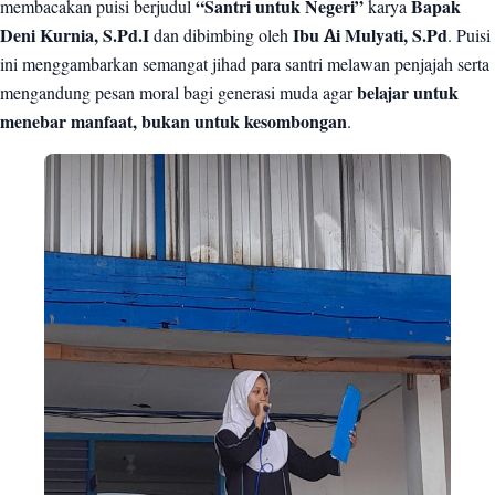
membacakan puisi berjudul
“Santri untuk Negeri”
karya
Bapak
Deni Kurnia, S.Pd.I
dan dibimbing oleh
Ibu Ai Mulyati, S.Pd
. Puisi
ini menggambarkan semangat jihad para santri melawan penjajah serta
mengandung pesan moral bagi generasi muda agar
belajar untuk
menebar manfaat, bukan untuk kesombongan
.