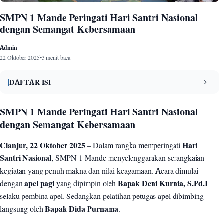
SMPN 1 Mande Peringati Hari Santri Nasional
dengan Semangat Kebersamaan
Admin
22 Oktober 2025
•
3 menit baca
DAFTAR ISI
SMPN 1 Mande Peringati Hari Santri Nasional dengan Semangat
SMPN 1 Mande Peringati Hari Santri Nasional
1
Kebersamaan
dengan Semangat Kebersamaan
Pembacaan Ayat Suci Al-Qur’an dan Sholawat
2
Cianjur, 22 Oktober 2025
– Dalam rangka memperingati
Hari
Sejarah Hari Santri
3
Santri Nasional
, SMPN 1 Mande menyelenggarakan serangkaian
kegiatan yang penuh makna dan nilai keagamaan. Acara dimulai
Nadhom, Puisi, dan Ceramah Santri
4
dengan
apel pagi
yang dipimpin oleh
Bapak Deni Kurnia, S.Pd.I
Penutup dengan Tari Saman dan Doa Bersama
5
selaku pembina apel. Sedangkan pelatihan petugas apel dibimbing
langsung oleh
Bapak Dida Purnama
.