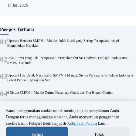
15 Juli 2026
Pos-pos Terbaru
Upacara Bendera SMPN 1 Mande: Adab Kecil yang Sering Terlupakan, tetapi
Menentukan Karakter
Jejak Sunyi yang Tak Terlupakan: Perpisahan Ibu Sri Budiyati, Penjaga Jendela Ilmu
SMPN 1 Mande
Upacara Hari Anak Nasional di SMPN 1 Mande, Siswa Perkuat Ikrar Pelajar Indonesia
Lewat Pentas Literasi dan Seni
6 Siswa SMPN 1 Mande Terima Kacamata Gratis dari Ibu Bupati Cianjur
Kabid SMP Cianjur Apresiasi SMPN 1 Mande: Nihil Permasalahan Pelajar,
Kami menggunakan cookie untuk meningkatkan pengalaman Anda.
Kekompakan Tim Jadi Kunci
Dengan terus menggunakan situs ini, Anda menyetujui penggunaan
cookie kami. Pelajari lebih lanjut di
Kebijakan Privasi
kami.
Demo Ekstrakurikuler Meriah Warnai Penutupan MPLS SMPN 1 Mande 2026, Siswa
Baru Antusias Kenali Minat dan Bakat
Terima
Tolak