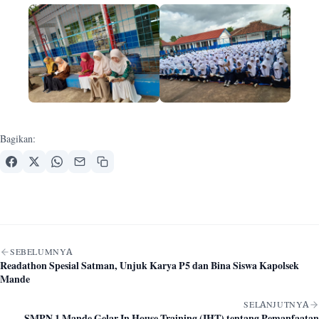
Bagikan:
Navigasi artikel
SEBELUMNYA
Readathon Spesial Satman, Unjuk Karya P5 dan Bina Siswa Kapolsek
Mande
SELANJUTNYA
SMPN 1 Mande Gelar In House Training (IHT) tentang Pemanfaatan