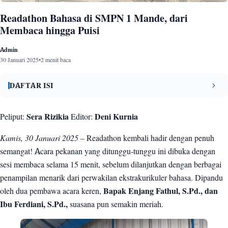
Readathon Bahasa di SMPN 1 Mande, dari
Membaca hingga Puisi
Admin
30 Januari 2025
•
2 menit baca
DAFTAR ISI
1. Dzulfikri (9A) – Review Buku
1
Peliput:
Sera Rizikia
Editor:
Deni Kurnia
2. Alika (8E) – Puisi Inspiratif
2
Kamis, 30 Januari 2025
– Readathon kembali hadir dengan penuh
semangat! Acara pekanan yang ditunggu-tunggu ini dibuka dengan
3. Irsya (9C) – Lagu Penuh Penyesalan
3
sesi membaca selama 15 menit, sebelum dilanjutkan dengan berbagai
4. Nanda (9A) – Baper Bersama Rossa
4
penampilan menarik dari perwakilan ekstrakurikuler bahasa. Dipandu
5. Penutupan oleh Bapak Enjang Fathul, S.Pd.
5
oleh dua pembawa acara keren,
Bapak Enjang Fathul, S.Pd., dan
Ibu Ferdiani, S.Pd.,
suasana pun semakin meriah.
Galeri Foto
1