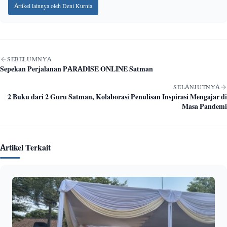
Artikel lainnya oleh Deni Kurnia
Navigasi artikel
SEBELUMNYA
Sepekan Perjalanan PARADISE ONLINE Satman
SELANJUTNYA
2 Buku dari 2 Guru Satman, Kolaborasi Penulisan Inspirasi Mengajar di
Masa Pandemi
Artikel Terkait