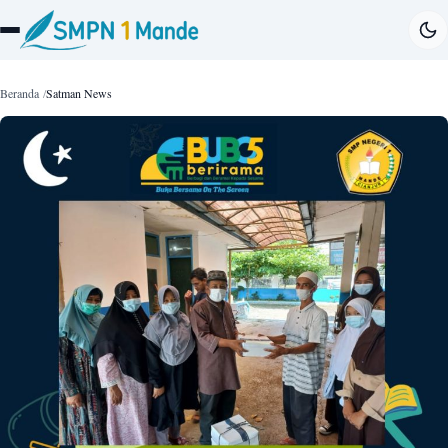
Beranda
Satman News