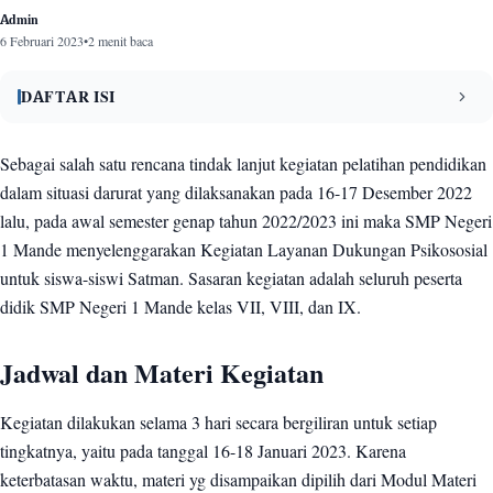
Admin
6 Februari 2023
•
2 menit baca
DAFTAR ISI
Jadwal dan Materi Kegiatan
1
Sebagai salah satu rencana tindak lanjut kegiatan pelatihan pendidikan
dalam situasi darurat yang dilaksanakan pada 16-17 Desember 2022
Fasilitator
2
lalu, pada awal semester genap tahun 2022/2023 ini maka SMP Negeri
Galeri Kegiatan LDP Satman
3
1 Mande menyelenggarakan Kegiatan Layanan Dukungan Psikososial
untuk siswa-siswi Satman. Sasaran kegiatan adalah seluruh peserta
didik SMP Negeri 1 Mande kelas VII, VIII, dan IX.
Jadwal dan Materi Kegiatan
Kegiatan dilakukan selama 3 hari secara bergiliran untuk setiap
tingkatnya, yaitu pada tanggal 16-18 Januari 2023. Karena
keterbatasan waktu, materi yg disampaikan dipilih dari Modul Materi