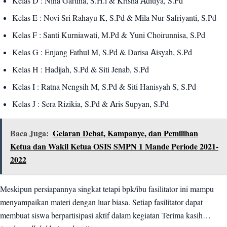
Kelas D : Nina Gartina, S.H.i & Krisna Aditiya, S.Pd
Kelas E : Novi Sri Rahayu K, S.Pd & Mila Nur Safriyanti, S.Pd
Kelas F : Santi Kurniawati, M.Pd & Yuni Choirunnisa, S.Pd
Kelas G : Enjang Fathul M, S.Pd & Darisa Aisyah, S.Pd
Kelas H : Hadijah, S.Pd & Siti Jenab, S.Pd
Kelas I : Ratna Nengsih M, S.Pd & Siti Hanisyah S, S.Pd
Kelas J : Sera Rizikia, S.Pd & Aris Supyan, S.Pd
Baca Juga:
Gelaran Debat, Kampanye, dan Pemilihan
Ketua dan Wakil Ketua OSIS SMPN 1 Mande Periode 2021-
2022
Meskipun persiapannya singkat tetapi bpk/ibu fasilitator ini mampu
menyampaikan materi dengan luar biasa. Setiap fasilitator dapat
membuat siswa berpartisipasi aktif dalam kegiatan Terima kasih…