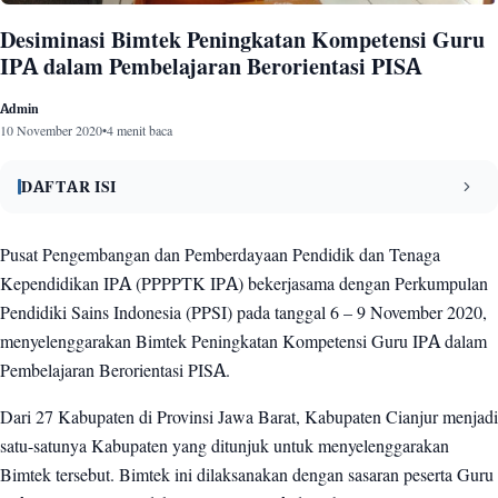
Desiminasi Bimtek Peningkatan Kompetensi Guru
IPA dalam Pembelajaran Berorientasi PISA
Admin
10 November 2020
•
4 menit baca
DAFTAR ISI
Apa itu PISA?
1
Pusat Pengembangan dan Pemberdayaan Pendidik dan Tenaga
Kependidikan IPA (PPPPTK IPA) bekerjasama dengan Perkumpulan
Posisi Indonesia dalam PISA
2
Pendidiki Sains Indonesia (PPSI) pada tanggal 6 – 9 November 2020,
Pembelajaran Berorientasi PISA
3
menyelenggarakan Bimtek Peningkatan Kompetensi Guru IPA dalam
Pembelajaran Berorientasi PISA.
Asesmen Literasi Sains
4
Dari 27 Kabupaten di Provinsi Jawa Barat, Kabupaten Cianjur menjadi
satu-satunya Kabupaten yang ditunjuk untuk menyelenggarakan
Bimtek tersebut. Bimtek ini dilaksanakan dengan sasaran peserta Guru