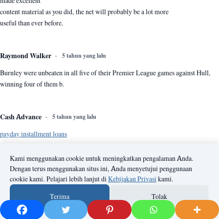
made excellent
content material as you did, the net will probably be a lot more
useful than ever before.
Raymond Walker
5 tahun yang lalu
Burnley were unbeaten in all five of their Premier League games against Hull,
winning four of them b.
Cash Advance
5 tahun yang lalu
payday installment loans
Kami menggunakan cookie untuk meningkatkan pengalaman Anda.
Jennifer Mexia
5 tahun yang lalu
Dengan terus menggunakan situs ini, Anda menyetujui penggunaan
cookie kami. Pelajari lebih lanjut di
Kebijakan Privasi
kami.
erythromycin 250mg capsules
erythromycin tablets cost
erythromycin ointment
eye
Terima
Tolak