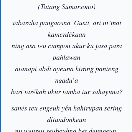
(Tatang Sumarsono)
sabaraha pangaosna, Gusti, ari ni’mat
kamerdékaan
ning asa teu cumpon ukur ku jasa para
pahlawan
atanapi abdi ayeuna kirang panteng
ngadu’a
bari tarékah ukur tamba tur sahayuna?
sanés teu engeuh yén kahirupan sering
ditandonkeun
nu weureu seubeuhna bet deungeun-