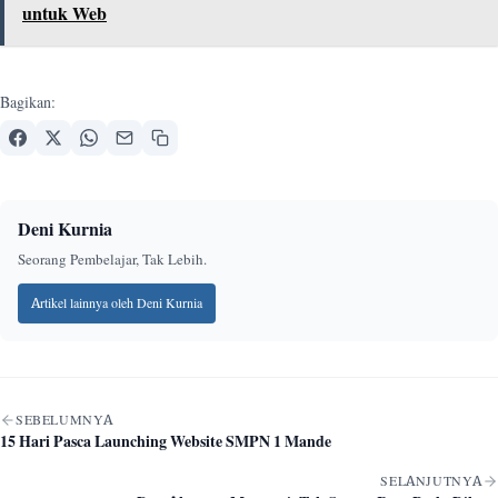
untuk Web
Bagikan:
Deni Kurnia
Seorang Pembelajar, Tak Lebih.
Artikel lainnya oleh Deni Kurnia
Navigasi artikel
SEBELUMNYA
15 Hari Pasca Launching Website SMPN 1 Mande
SELANJUTNYA