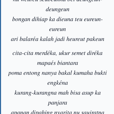
deungeun
bongan dihiap ka dieuna teu eureun-
eureun
ari balaréa kalah jadi heureut pakeun
cita-cita merdéka, ukur semet diréka
mapaés biantara
poma entong nanya bakal kumaha bukti
engkéna
kurang-kurangna mah bisa asup ka
panjara
apanan dipahing nyarita nu saujratna