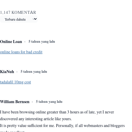
1,147 KOMENTAR
Urutkan komentar
Online Loan
5 tahun yang lalu
online loans for bad credit
KiaNuh
5 tahun yang lalu
tadalafil 10mg cost
William Bernsen
5 tahun yang lalu
I have been browsing online greater than 3 hours as of late, yet I never
discovered any interesting article like yours.
It is pretty value sufficient for me. Personally, if all webmasters and bloggers