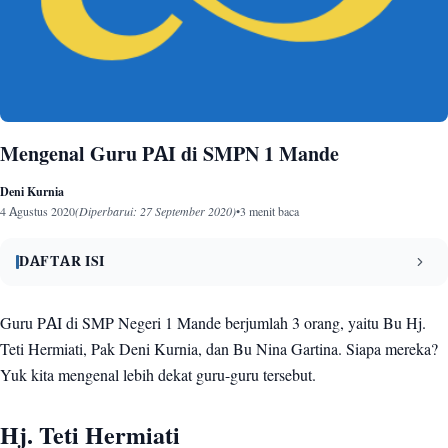
Mengenal Guru PAI di SMPN 1 Mande
Deni Kurnia
4 Agustus 2020
(Diperbarui: 27 September 2020)
•
3 menit baca
DAFTAR ISI
Hj. Teti Hermiati
1
Guru PAI di SMP Negeri 1 Mande berjumlah 3 orang, yaitu Bu Hj.
Teti Hermiati, Pak Deni Kurnia, dan Bu Nina Gartina. Siapa mereka?
Deni Kurnia
2
Yuk kita mengenal lebih dekat guru-guru tersebut.
Nina Gartina
3
Sekilas Materi PAI di Kelas 7 SMPN 1 Mande
Hj. Teti Hermiati
4