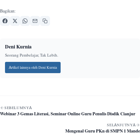
Bagikan:
Deni Kurnia
Seorang Pembelajar, Tak Lebih.
Artikel lainnya oleh Deni Kurnia
Navigasi artikel
SEBELUMNYA
Webinar 3 Gemas Literasi, Seminar Online Guru Penulis Disdik Cianjur
SELANJUTNYA
Mengenal Guru PKn di SMPN 1 Mande