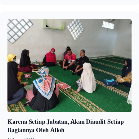
Karena Setiap Jabatan, Akan Diaudit Setiap
Bagiannya Oleh Alloh