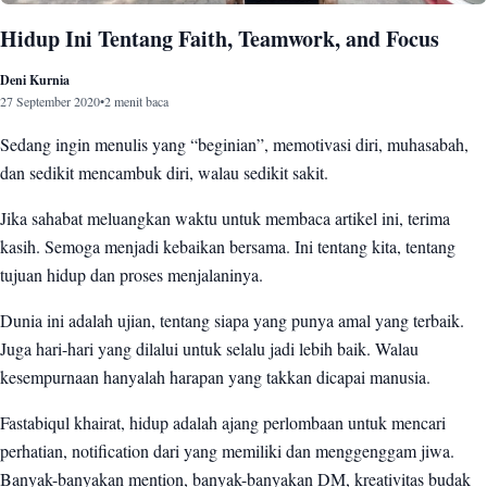
Hidup Ini Tentang Faith, Teamwork, and Focus
Deni Kurnia
27 September 2020
•
2 menit baca
Sedang ingin menulis yang “beginian”, memotivasi diri, muhasabah,
dan sedikit mencambuk diri, walau sedikit sakit.
Jika sahabat meluangkan waktu untuk membaca artikel ini, terima
kasih. Semoga menjadi kebaikan bersama. Ini tentang kita, tentang
tujuan hidup dan proses menjalaninya.
Dunia ini adalah ujian, tentang siapa yang punya amal yang terbaik.
Juga hari-hari yang dilalui untuk selalu jadi lebih baik. Walau
kesempurnaan hanyalah harapan yang takkan dicapai manusia.
Fastabiqul khairat, hidup adalah ajang perlombaan untuk mencari
perhatian, notification dari yang memiliki dan menggenggam jiwa.
Banyak-banyakan mention, banyak-banyakan DM, kreativitas budak