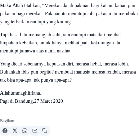
Maka Allah titahkan, “Mereka adalah pakaian bagi kalian, kalian pun
pakaian bagi mereka”. Pakaian itu menutupi aib, pakaian itu membuka
yang terbaik, menutupi yang kurang.
Tapi hasad itu memanglah sulit, ia menutupi mata dari melihat
limpahan kebaikan, untuk hanya melihat pada kekurangan. Ia
menutupi jumawa atas nama nasihat.
Yang dicari sebenarnya kepuasan diri, merasa hebat, merasa lebih.
Bukankah iblis pun begitu? membuat manusia merasa rendah, merasa
tak bisa apa-apa, tak punya apa-apa?
Allahummaghfirlana..
Pagi di Bandung,27 Maret 2020
Bagikan: