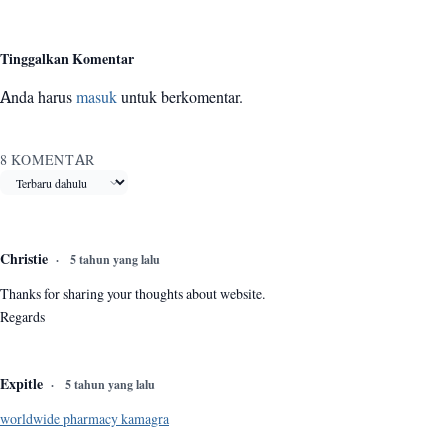
Tinggalkan Komentar
Anda harus
masuk
untuk berkomentar.
8 KOMENTAR
Urutkan komentar
Christie
5 tahun yang lalu
Thanks for sharing your thoughts about website.
Regards
Expitle
5 tahun yang lalu
worldwide pharmacy kamagra