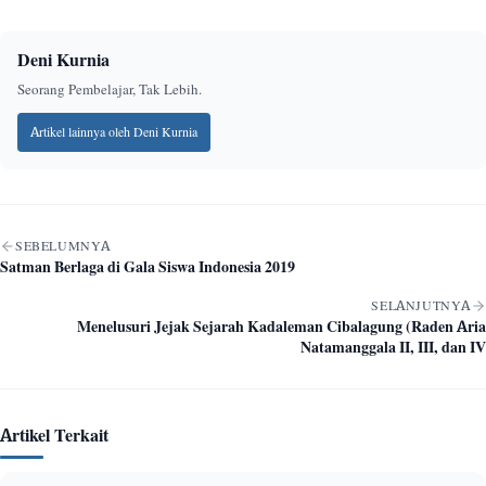
Deni Kurnia
Seorang Pembelajar, Tak Lebih.
Artikel lainnya oleh Deni Kurnia
Navigasi artikel
SEBELUMNYA
Satman Berlaga di Gala Siswa Indonesia 2019
SELANJUTNYA
Menelusuri Jejak Sejarah Kadaleman Cibalagung (Raden Aria
Natamanggala II, III, dan IV
Artikel Terkait