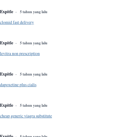
Expitle
5 tahun yang lalu
clomid fast delivery
Expitle
5 tahun yang lalu
levitra non prescription
Expitle
5 tahun yang lalu
dapoxetine plus cialis
Expitle
5 tahun yang lalu
cheap generic viagra substitute
Expitle
5 tahun yang lalu