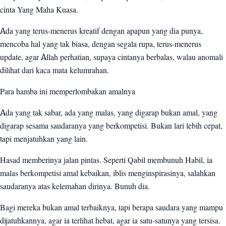
cinta Yang Maha Kuasa.
Ada yang terus-menerus kreatif dengan apapun yang dia punya,
mencoba hal yang tak biasa, dengan segala rupa, terus-menerus
update, agar Allah perhatian, supaya cintanya berbalas, walau anomali
dilihat dari kaca mata kelumrahan.
Para hamba ini memperlombakan amalnya
Ada yang tak sabar, ada yang malas, yang digarap bukan amal, yang
digarap sesama saudaranya yang berkompetisi. Bukan lari lebih cepat,
tapi menjatuhkan yang lain.
Hasad memberinya jalan pintas. Seperti Qabil membunuh Habil, ia
malas berkompetisi amal kebaikan, iblis menginspirasinya, salahkan
saudaranya atas kelemahan dirinya. Bunuh dia.
Bagi mereka bukan amal terbaiknya, tapi berapa saudara yang mampu
dijatuhkannya, agar ia terlihat hebat, agar ia satu-satunya yang tersisa.