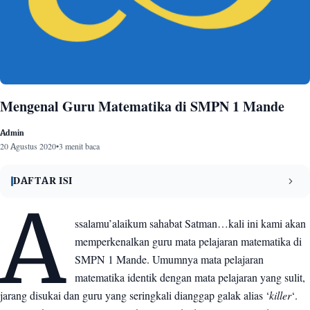
Mengenal Guru Matematika di SMPN 1 Mande
Admin
20 Agustus 2020
•
3 menit baca
DAFTAR ISI
A
KRISTIARSO H. P., S.Pd., M.M
1
ssalamu’alaikum sahabat Satman…kali ini kami akan
memperkenalkan guru mata pelajaran matematika di
DESTIANI
2
SMPN 1 Mande. Umumnya mata pelajaran
SITI HANISYAH S., S.Pd
3
matematika identik dengan mata pelajaran yang sulit,
jarang disukai dan guru yang seringkali dianggap galak alias ‘
killer
‘.
RATNA NENGSIH M., S.Pd
4