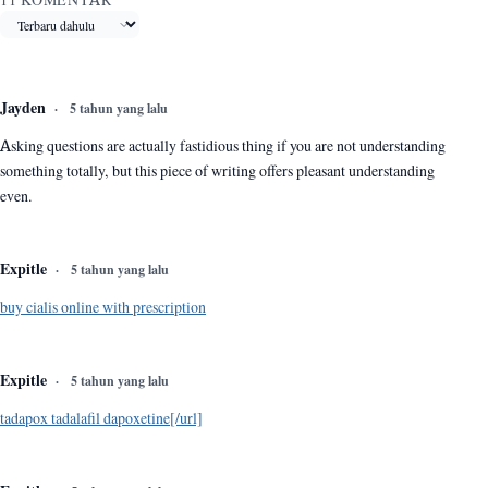
11 KOMENTAR
Urutkan komentar
Jayden
5 tahun yang lalu
Asking questions are actually fastidious thing if you are not understanding
something totally, but this piece of writing offers pleasant understanding
even.
Expitle
5 tahun yang lalu
buy cialis online with prescription
Expitle
5 tahun yang lalu
tadapox tadalafil dapoxetine[/url]