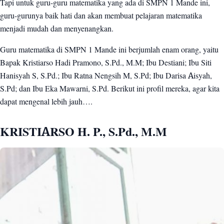
Tapi untuk guru-guru matematika yang ada di SMPN 1 Mande ini,
DARISA AISYAH, S.Pd
5
guru-gurunya baik hati dan akan membuat pelajaran matematika
EKA MAWARNI, S.Pd
menjadi mudah dan menyenangkan.
6
MATERI MATEMATIKA
7
Guru matematika di SMPN 1 Mande ini berjumlah enam orang, yaitu
Bapak Kristiarso Hadi Pramono, S.Pd., M.M; Ibu Destiani; Ibu Siti
Hanisyah S, S.Pd.; Ibu Ratna Nengsih M, S.Pd; Ibu Darisa Aisyah,
S.Pd; dan Ibu Eka Mawarni, S.Pd. Berikut ini profil mereka, agar kita
dapat mengenal lebih jauh….
KRISTIARSO H. P., S.Pd., M.M