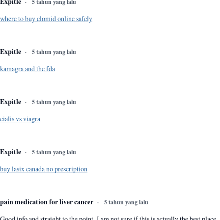
Expitle
5 tahun yang lalu
where to buy clomid online safely
Expitle
5 tahun yang lalu
kamagra and the fda
Expitle
5 tahun yang lalu
cialis vs viagra
Expitle
5 tahun yang lalu
buy lasix canada no prescription
pain medication for liver cancer
5 tahun yang lalu
Good info and straight to the point. I am not sure if this is actually the best place