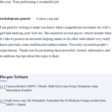
the year. Your performing a wonderful job.
escitalopram generic
6 tahun yang lalu
I am glad for writing to make you know what a magnificent encounter my wife’s
girl had studying your web site. She mastered several pieces, which include what
it’s like to possess an awesome helping nature to let other individuals very easily
know precisely some multifaceted subject matter. You truly exceeded people’s
expectations. Thank you for presenting these powerful, trusted, informative and
in addition fun tips about this topic to Kate.
Pos-pos Terbaru
Upacara Bendera SMPN 1 Mande: Adab Kecil yang Sering Terlupakan, tetapi
Menentukan Karakter
Jejak Sunyi yang Tak Terlupakan: Perpisahan Ibu Sri Budiyati, Penjaga Jendela Ilmu
SMPN 1 Mande