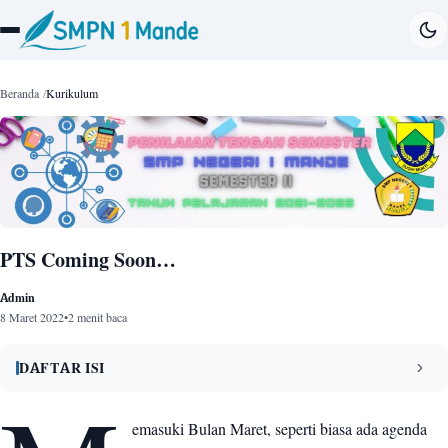
Beranda
Kurikulum
PTS Coming Soon…
Admin
8 Maret 2022
•
2 menit baca
DAFTAR ISI
Waktu Pelaksanaan PTS Genap Tahun 2021/2022
1
emasuki Bulan Maret, seperti biasa ada agenda