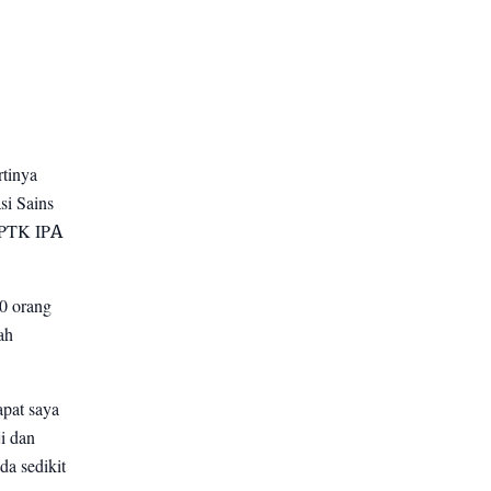
rtinya
si Sains
PPPTK IPA
60 orang
ah
apat saya
i dan
da sedikit