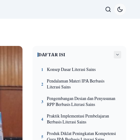
DAFTAR ISI
Konsep Dasar Literasi Sains
1
Pendalaman Materi IPA Berbasis
2
Literasi Sains
Pengembangan Desian dan Penyusunan
3
RPP Berbasis Literasi Sains
Praktik Implementasi Pembelajaran
4
Berbasis Literasi Sains
Produk Diklat Peningkatan Kompetensi
5
Guru IPA Berbasis Literasi Sains