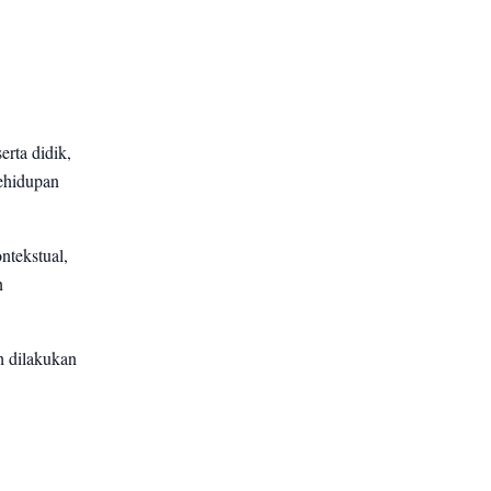
erta didik,
kehidupan
ntekstual,
n
h dilakukan