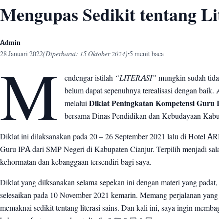
Mengupas Sedikit tentang Lit
Admin
28 Januari 2022
(Diperbarui: 15 Oktober 2024)
5 menit baca
•
M
endengar istilah
“LITERASI”
mungkin sudah tida
belum dapat sepenuhnya terealisasi dengan baik.
melalui
Diklat Peningkatan Kompetensi Guru IP
bersama Dinas Pendidikan dan Kebudayaan Kabup
Diklat ini dilaksanakan pada 20 – 26 September 2021 lalu di Hotel A
Guru IPA dari SMP Negeri di Kabupaten Cianjur. Terpilih menjadi sal
kehormatan dan kebanggaan tersendiri bagi saya.
Diklat yang dilksanakan selama sepekan ini dengan materi yang pada
selesaikan pada 10 November 2021 kemarin. Memang perjalanan yang 
memaknai sedikit tentang literasi sains. Dan kali ini, saya ingin memb