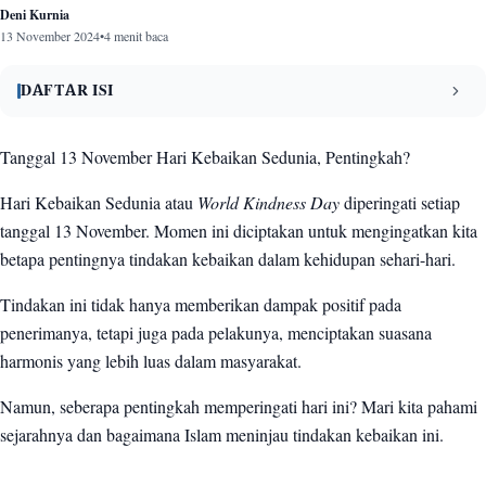
Deni Kurnia
13 November 2024
•
4 menit baca
DAFTAR ISI
Sejarah Hari Kebaikan Sedunia
1
Tanggal 13 November Hari Kebaikan Sedunia, Pentingkah?
Pandangan Islam tentang Kebaikan
2
Hari Kebaikan Sedunia atau
World Kindness Day
diperingati setiap
tanggal 13 November. Momen ini diciptakan untuk mengingatkan kita
Pentingkah Hari Kebaikan Sedunia?
3
betapa pentingnya tindakan kebaikan dalam kehidupan sehari-hari.
Jadi, bagaimana?
4
Tindakan ini tidak hanya memberikan dampak positif pada
penerimanya, tetapi juga pada pelakunya, menciptakan suasana
harmonis yang lebih luas dalam masyarakat.
Namun, seberapa pentingkah memperingati hari ini? Mari kita pahami
sejarahnya dan bagaimana Islam meninjau tindakan kebaikan ini.