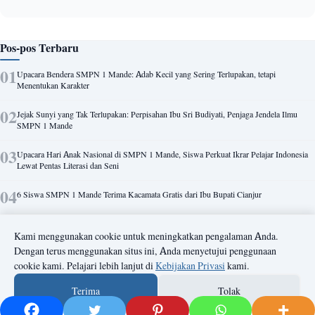
Pos-pos Terbaru
Upacara Bendera SMPN 1 Mande: Adab Kecil yang Sering Terlupakan, tetapi
Menentukan Karakter
Jejak Sunyi yang Tak Terlupakan: Perpisahan Ibu Sri Budiyati, Penjaga Jendela Ilmu
SMPN 1 Mande
Upacara Hari Anak Nasional di SMPN 1 Mande, Siswa Perkuat Ikrar Pelajar Indonesia
Lewat Pentas Literasi dan Seni
6 Siswa SMPN 1 Mande Terima Kacamata Gratis dari Ibu Bupati Cianjur
Kabid SMP Cianjur Apresiasi SMPN 1 Mande: Nihil Permasalahan Pelajar,
Kami menggunakan cookie untuk meningkatkan pengalaman Anda.
Kekompakan Tim Jadi Kunci
Dengan terus menggunakan situs ini, Anda menyetujui penggunaan
cookie kami. Pelajari lebih lanjut di
Kebijakan Privasi
kami.
Demo Ekstrakurikuler Meriah Warnai Penutupan MPLS SMPN 1 Mande 2026, Siswa
Baru Antusias Kenali Minat dan Bakat
Terima
Tolak