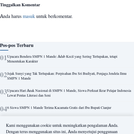
Tinggalkan Komentar
Anda harus
masuk
untuk berkomentar.
Pos-pos Terbaru
Upacara Bendera SMPN 1 Mande: Adab Kecil yang Sering Terlupakan, tetapi
Menentukan Karakter
Jejak Sunyi yang Tak Terlupakan: Perpisahan Ibu Sri Budiyati, Penjaga Jendela Ilmu
SMPN 1 Mande
Upacara Hari Anak Nasional di SMPN 1 Mande, Siswa Perkuat Ikrar Pelajar Indonesia
Lewat Pentas Literasi dan Seni
6 Siswa SMPN 1 Mande Terima Kacamata Gratis dari Ibu Bupati Cianjur
Kabid SMP Cianjur Apresiasi SMPN 1 Mande: Nihil Permasalahan Pelajar,
Kami menggunakan cookie untuk meningkatkan pengalaman Anda.
Kekompakan Tim Jadi Kunci
Dengan terus menggunakan situs ini, Anda menyetujui penggunaan