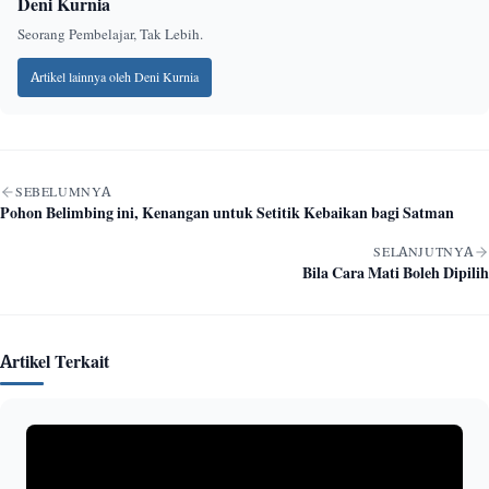
Deni Kurnia
Seorang Pembelajar, Tak Lebih.
Artikel lainnya oleh Deni Kurnia
Navigasi artikel
SEBELUMNYA
Pohon Belimbing ini, Kenangan untuk Setitik Kebaikan bagi Satman
SELANJUTNYA
Bila Cara Mati Boleh Dipilih
Artikel Terkait