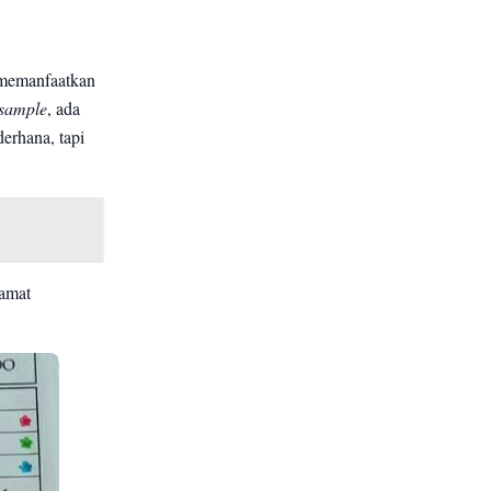
 memanfaatkan
 sample
, ada
erhana, tapi
lamat