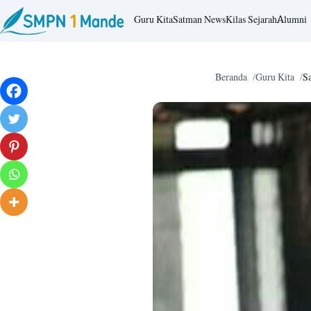
Guru Kita
Satman News
Kilas Sejarah
Alumni
Beranda
Guru Kita
Sa