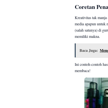
Coretan Pena
Kreativitas tak manj
media apapun untuk m
(salah satunya) di gu
memiliki makna.
Baca Juga:
Meng
Ini contoh-contoh has
membaca!