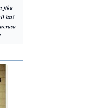
 jika
l itu!
 merasa
?