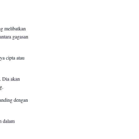
ng melibatkan
 antara gagasan
a cipta atau
. Dia akan
g.
banding dengan
uh dalam