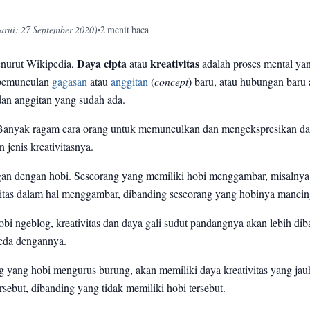
arui: 27 September 2020)
2 menit baca
•
enurut Wikipedia,
Daya cipta
atau
kreativitas
adalah proses mental ya
pemunculan
gagasan
atau
anggitan
(
concept
) baru, atau hubungan baru
dan anggitan yang sudah ada.
Banyak ragam cara orang untuk memunculkan dan mengekspresikan day
 jenis kreativitasnya.
gan dengan hobi. Seseorang yang memiliki hobi menggambar, misalnya
ivitas dalam hal menggambar, dibanding seseorang yang hobinya mancin
bi ngeblog, kreativitas dan daya gali sudut pandangnya akan lebih di
eda dengannya.
ng yang hobi mengurus burung, akan memiliki daya kreativitas yang ja
sebut, dibanding yang tidak memiliki hobi tersebut.